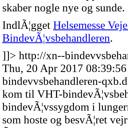
skaber nogle nye og sunde.
IndlÃ¦gget
Helsemesse Vej
BindevÃ¦vsbehandleren
.
]]>
http://xn--bindevvsbeha
Thu, 20 Apr 2017 08:39:5
bindevvsbehandleren-qxb.
kom til VHT-bindevÃ¦vsbeha
bindevÃ¦vssygdom i lungern
som hoste og besvÃ¦ret vejr