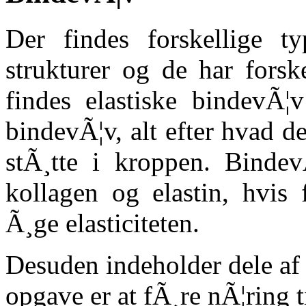
Der findes forskellige t
strukturer og de har forsk
findes elastiske bindevÃ
bindevÃ¦v, alt efter hvad d
stÃ¸tte i kroppen. Bindev
kollagen og elastin, hvis
Ã¸ge elasticiteten.
Desuden indeholder dele af
opgave er at fÃ¸re nÃ¦ring ti