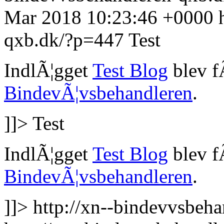
Mar 2018 10:23:46 +0000
qxb.dk/?p=447
Test
IndlÃ¦gget
Test Blog
blev f
BindevÃ¦vsbehandleren
.
]]>
Test
IndlÃ¦gget
Test Blog
blev f
BindevÃ¦vsbehandleren
.
]]>
http://xn--bindevvsbeha