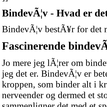
BindevÃ¦v - Hvad er de
BindevÃ¦v bestÃ¥r for det m
Fascinerende bindevÃ
Jo mere jeg lÃ¦rer om binde
jeg det er. BindevÃ¦v er bet
kroppen, som binder alt i k
nerveender og dermed et sto
sammenligner det med et spi