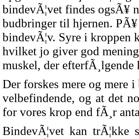
bindevÃ¦vet findes ogsÃ¥ 
budbringer til hjernen. PÃ¥
bindevÃ¦v. Syre i kroppen k
hvilket jo giver god mening
muskel, der efterfÃ¸lgende 
Der forskes mere og mere i
velbefindende, og at det n
for vores krop end fÃ¸r ant
BindevÃ¦vet kan trÃ¦kke