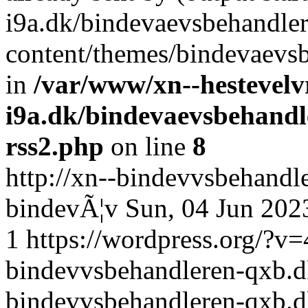
i9a.dk/bindevaevsbehandle
content/themes/bindevaevsb
in
/var/www/xn--hestevelv
i9a.dk/bindevaevsbehandl
rss2.php
on line
8
http://xn--bindevvsbehand
bindevÃ¦v
Sun, 04 Jun 202
1
https://wordpress.org/?v=
bindevvsbehandleren-qxb.d
bindevvsbehandleren-qxb.d