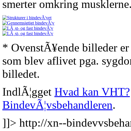
smerter omkring musklerne
* OvenstÃ¥ende billeder er 
som blev aflivet pga. sygdo
billedet.
IndlÃ¦gget
Hvad kan VHT?
BindevÃ¦vsbehandleren
.
]]>
http://xn--bindevvsbeh