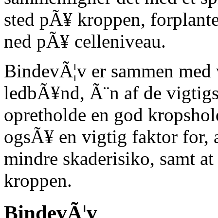
sted pÃ¥ kroppen, forplanter
ned pÃ¥ celleniveau.
BindevÃ¦v er sammen med v
ledbÃ¥nd, Ã¨n af de vigtigst
opretholde en god kropshol
ogsÃ¥ en vigtig faktor for, 
mindre skaderisiko, samt at v
kroppen.
BindevÃ¦v