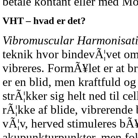
betale kontant eller med Mo
VHT – hvad er det?
Vibromuscular Harmonisati
teknik hvor bindevÃ¦vet om
vibreres. FormÃ¥let er at b
er en blid, men kraftfuld 
strÃ¦kker sig helt ned til c
rÃ¦kke af blide, vibrerende
vÃ¦v, herved stimuleres bÃ
akupunkturpunkter, men fok