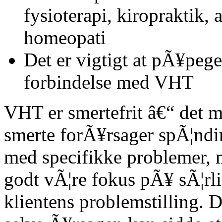
fysioterapi, kiropraktik,
homeopati
Det er vigtigt at pÃ¥pege,
forbindelse med VHT
VHT er smertefrit â€“ det 
smerte forÃ¥rsager spÃ¦ndin
med specifikke problemer,
godt vÃ¦re fokus pÃ¥ sÃ¦rli
klientens problemstilling. 