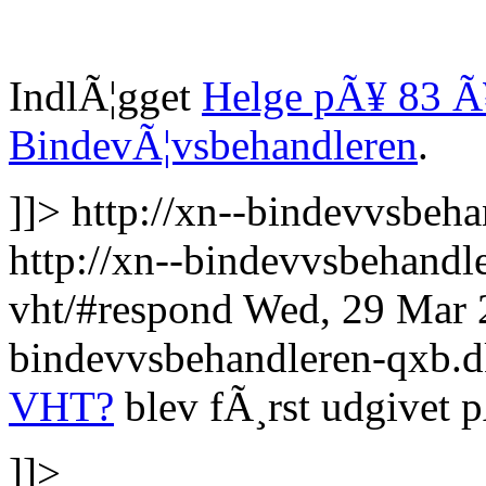
IndlÃ¦gget
Helge pÃ¥ 83 Ã
BindevÃ¦vsbehandleren
.
]]>
http://xn--bindevvsbeh
http://xn--bindevvsbehandl
vht/#respond
Wed, 29 Mar 
bindevvsbehandleren-qxb.
VHT?
blev fÃ¸rst udgivet
]]>