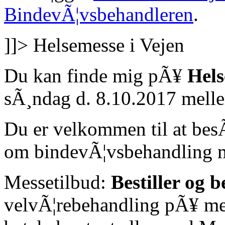
BindevÃ¦vsbehandleren
.
]]>
Helsemesse i Vejen
Du kan finde mig pÃ¥
Hel
sÃ¸ndag d. 8.10.2017 melle
Du er velkommen til at bes
om bindevÃ¦vsbehandling 
Messetilbud:
Bestiller og b
velvÃ¦rebehandling pÃ¥ me