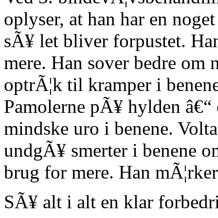
oplyser, at han har en noget
sÃ¥ let bliver forpustet. Ha
mere. Han sover bedre om n
optrÃ¦k til kramper i benen
Pamolerne pÃ¥ hylden â€“ dis
mindske uro i benene. Volta
undgÃ¥ smerter i benene om 
brug for mere. Han mÃ¦rker h
SÃ¥ alt i alt en klar forbedr