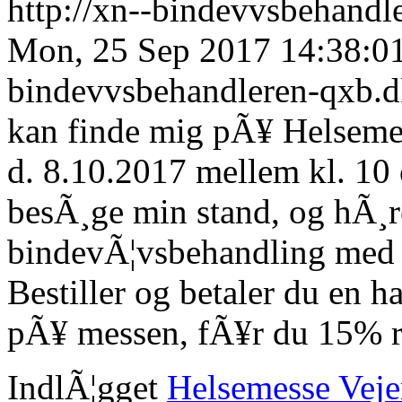
http://xn--bindevvsbehandl
Mon, 25 Sep 2017 14:38:0
bindevvsbehandleren-qxb.
kan finde mig pÃ¥ Helseme
d. 8.10.2017 mellem kl. 10 
besÃ¸ge min stand, og hÃ¸
bindevÃ¦vsbehandling med 
Bestiller og betaler du en 
pÃ¥ messen, fÃ¥r du 15% r
IndlÃ¦gget
Helsemesse Vej