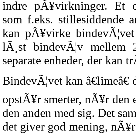
indre pÃ¥virkninger. Et e
som f.eks. stillesiddende a
kan pÃ¥virke bindevÃ¦vet i
lÃ¸st bindevÃ¦v mellem 
separate enheder, der kan tr
BindevÃ¦vet kan â€limeâ€
opstÃ¥r smerter, nÃ¥r den e
den anden med sig. Det sa
det giver god mening, nÃ¥r