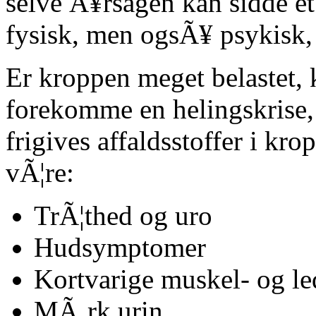
selve Ã¥rsagen kan sidde et
fysisk, men ogsÃ¥ psykisk, 
Er kroppen meget belastet,
forekomme en helingskrise,
frigives affaldsstoffer i k
vÃ¦re:
TrÃ¦thed og uro
Hudsymptomer
Kortvarige muskel- og le
MÃ¸rk urin