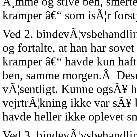
Ã¸mme og stive ben, smerter
kramper â€“ som isÃ¦r forst
Ved 2. bindevÃ¦vsbehandlin
og fortalte, at han har sov
kramper â€“ havde kun haft o
ben, samme morgen.Â Desud
vÃ¦sentligt. Kunne ogsÃ¥ 
vejrtrÃ¦kning ikke var sÃ¥
havde heller ikke oplevet sm
Ved 3. bindevÃ¦vsbehandli