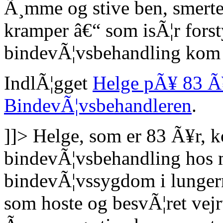
Ã¸mme og stive ben, smerter
kramper â€“ som isÃ¦r forst
bindevÃ¦vsbehandling kom h
IndlÃ¦gget
Helge pÃ¥ 83 Ã
BindevÃ¦vsbehandleren
.
]]>
Helge, som er 83 Ã¥r, 
bindevÃ¦vsbehandling hos m
bindevÃ¦vssygdom i lungern
som hoste og besvÃ¦ret vejr