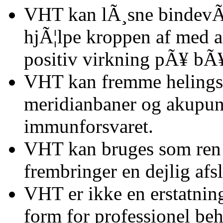
VHT kan lÃ¸sne bindevÃ¦
hjÃ¦lpe kroppen af med af
positiv virkning pÃ¥ bÃ
VHT kan fremme helingsp
meridianbaner og akupun
immunforsvaret.
VHT kan bruges som ren 
frembringer en dejlig afs
VHT er ikke en erstatning
form for professionel beh